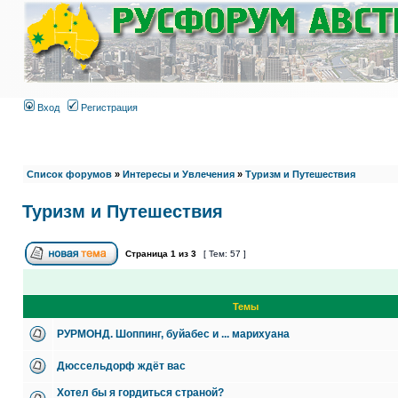
Вход
Регистрация
Список форумов
»
Интересы и Увлечения
»
Туризм и Путешествия
Туризм и Путешествия
Страница
1
из
3
[ Тем: 57 ]
Темы
РУРМОНД. Шоппинг, буйабес и ... марихуана
Дюссельдорф ждёт вас
Хотел бы я гордиться страной?