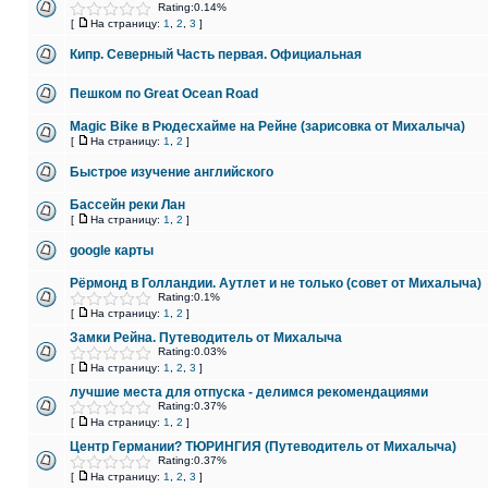
Rating:0.14%
[
На страницу:
1
,
2
,
3
]
Кипр. Северный Часть первая. Официальная
Пешком по Great Ocean Road
Magic Bike в Рюдесхайме на Рейне (зарисовка от Михалыча)
[
На страницу:
1
,
2
]
Быстрое изучение английского
Бассейн реки Лан
[
На страницу:
1
,
2
]
google карты
Рёрмонд в Голландии. Аутлет и не только (совет от Михалыча)
Rating:0.1%
[
На страницу:
1
,
2
]
Замки Рейна. Путеводитель от Михалыча
Rating:0.03%
[
На страницу:
1
,
2
,
3
]
лучшие места для отпуска - делимся рекомендациями
Rating:0.37%
[
На страницу:
1
,
2
]
Центр Германии? ТЮРИНГИЯ (Путеводитель от Михалыча)
Rating:0.37%
[
На страницу:
1
,
2
,
3
]