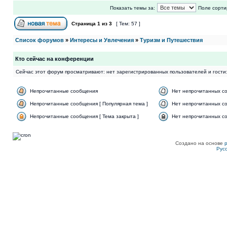
Показать темы за:
Поле сорти
Страница
1
из
3
[ Тем: 57 ]
Список форумов
»
Интересы и Увлечения
»
Туризм и Путешествия
Кто сейчас на конференции
Сейчас этот форум просматривают: нет зарегистрированных пользователей и гости:
Непрочитанные сообщения
Нет непрочитанных с
Непрочитанные сообщения [ Популярная тема ]
Нет непрочитанных со
Непрочитанные сообщения [ Тема закрыта ]
Нет непрочитанных со
Создано на основе
Рус