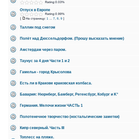
Rating:0.03%
Отпуск в Европе
Rating:0.99%
[
На страницу:
1
...
7
,
8
,
9
]
Таллин под снегом
Полёт над Дюссельдорфом. (Прошу высказать мнение)
Амстердам через паром.
Таунус за 4 дня Части 1 и 2
Гамельн - город Крысолова
Есть ли в Кракове краковская колбаса.
Бавария: Нюрнберг, Бамберг, Регенсбург, Кобург и K°
Германия. Мелочи жизни ЧАСТЬ 1
Полотенечное творчество (ностальгические заметки)
Кипр северный. Часть III
Топлесс на пляже.