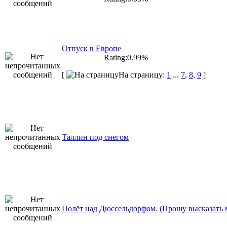
Отпуск в Европе
Rating:0.99%
[
На страницу:
1
...
7
,
8
,
9
]
Таллин под снегом
Полёт над Дюссельдорфом. (Прошу высказать 