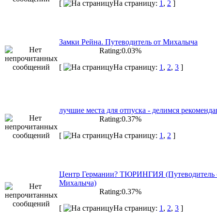
[
На страницу:
1
,
2
]
Замки Рейна. Путеводитель от Михалыча
Rating:0.03%
[
На страницу:
1
,
2
,
3
]
лучшие места для отпуска - делимся рекоменд
Rating:0.37%
[
На страницу:
1
,
2
]
Центр Германии? ТЮРИНГИЯ (Путеводитель 
Михалыча)
Rating:0.37%
[
На страницу:
1
,
2
,
3
]