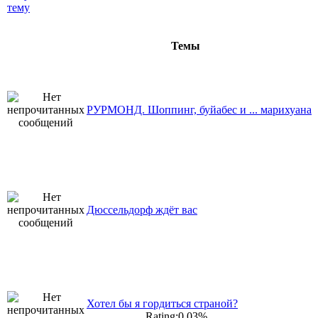
Темы
РУРМОНД. Шоппинг, буйабес и ... марихуана
Дюссельдорф ждёт вас
Хотел бы я гордиться страной?
Rating:0.03%