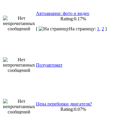
Автоаварии: фото и видео
Rating:0.17%
[
На страницу:
1
,
2
]
Полуавтомат
Цена переборки двигателя?
Rating:0.07%