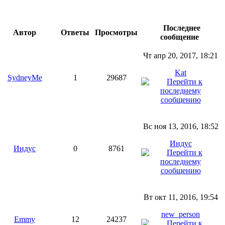
Последнее
Автор
Ответы
Просмотры
сообщение
Чт апр 20, 2017, 18:21
Kat
SydneyMe
1
29687
Вс ноя 13, 2016, 18:52
Индус
Индус
0
8761
Вт окт 11, 2016, 19:54
new_person
Emmy
12
24237