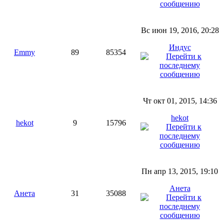
Вс июн 19, 2016, 20:28
Индус
Emmy
89
85354
Чт окт 01, 2015, 14:36
hekot
hekot
9
15796
Пн апр 13, 2015, 19:10
Анета
Анета
31
35088