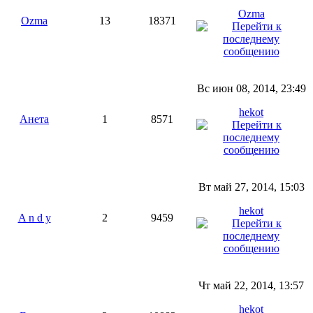
Ozma
Ozma
13
18371
Вс июн 08, 2014, 23:49
hekot
Анета
1
8571
Вт май 27, 2014, 15:03
hekot
A n d y
2
9459
Чт май 22, 2014, 13:57
hekot