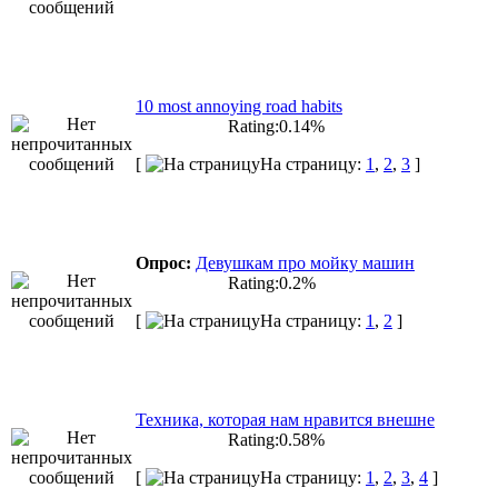
10 most annoying road habits
Rating:0.14%
[
На страницу:
1
,
2
,
3
]
Опрос:
Девушкам про мойку машин
Rating:0.2%
[
На страницу:
1
,
2
]
Техника, которая нам нравится внешне
Rating:0.58%
[
На страницу:
1
,
2
,
3
,
4
]