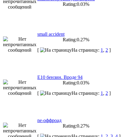
Rating:0.03%
small accident
Rating:0.27%
[
На страницу:
1
,
2
]
E10 бензин. Вроде 94
Rating:0.03%
[
На страницу:
1
,
2
]
ne-оффроад
Rating:0.27%
[
На страницу:
1
,
2
,
3
,
4
]