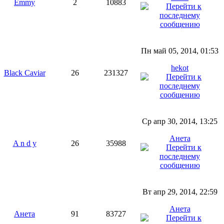
Emmy
2
10883
Пн май 05, 2014, 01:53
hekot
Black Caviar
26
231327
Ср апр 30, 2014, 13:25
Анета
A n d y
26
35988
Вт апр 29, 2014, 22:59
Анета
Анета
91
83727