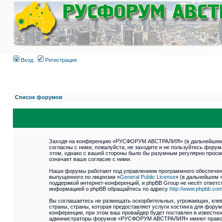
Вход
Регистрация
Список форумов
Заходя на конференцию «РУСФОРУМ АВСТРАЛИЯ» (в дальнейшем «м
согласны с ними, пожалуйста, не заходите и не пользуйтесь фор
этом, однако с вашей стороны было бы разумным регулярно прос
означает ваше согласие с ними.
Наши форумы работают под управлением программного обеспечени
выпущенного по лицензии «
General Public License
» (в дальнейшем 
поддержкой интернет-конференций, и phpBB Group не несёт ответст
информацией о phpBB обращайтесь по адресу
http://www.phpbb.com
Вы соглашаетесь не размещать оскорбительных, угрожающих, клев
страны, страны, которая предоставляет услуги хостинга для фо
конференции, при этом ваш провайдер будет поставлен в известно
администраторы форумов «РУСФОРУМ АВСТРАЛИЯ» имеют право удал