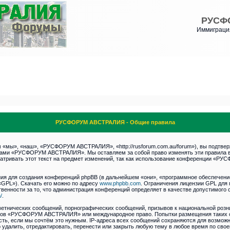
РУСФ
Иммиграция
РУСФОРУМ АВСТРАЛИЯ - Общие правила
ы», «наш», «РУСФОРУМ АВСТРАЛИЯ», «http://rusforum.com.au/forum»), вы подтверж
умами «РУСФОРУМ АВСТРАЛИЯ». Мы оставляем за собой право изменять эти правила в
матривать этот текст на предмет изменений, так как использование конференции «
я для создания конференций phpBB (в дальнейшем «они», «программное обеспечение
«GPL»). Скачать его можно по адресу
www.phpbb.com
. Ограничения лицензии GPL для 
венности за то, что администрация конференций определяет в качестве допустимого 
/
.
етнических сообщений, порнографических сообщений, призывов к национальной розн
румов «РУСФОРУМ АВСТРАЛИЯ» или международное право. Попытки размещения таких 
сть, если мы сочтём это нужным. IP-адреса всех сообщений сохраняются для возможно
ить, отредактировать, перенести или закрыть любую тему в любое время по своему