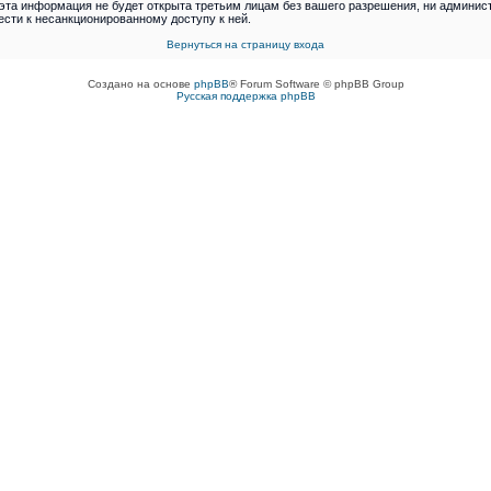
я эта информация не будет открыта третьим лицам без вашего разрешения, ни адми
ести к несанкционированному доступу к ней.
Вернуться на страницу входа
Создано на основе
phpBB
® Forum Software © phpBB Group
Русская поддержка phpBB