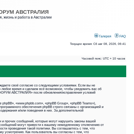
ОРУМ АВСТРАЛИЯ
, жизнь и работа в Австралии
Галерея
FAQ
Текущее время: Сб авг 08, 2026, 06:41
Часовой пояс: UTC + 10 часов
даете своё согласие со следующими условиями. Если вы не
 любое время и сделаем всё возможное, чтобы уведомить вас об
РУСФОРУМ АВСТРАЛИЯ» после обновления/исправления условий
 phpBB», «www.phpbb.com», «phpBB Group», «phpBB Teams»),
программного обеспечения phpBB строго связаны с организацией и
содержания и/или поведения в них. За дополнительной
и и прочих сообщений, которые могут нарушить законы вашей
сообщений могут привести к вашему немедленному отключению от
сти проведения такой политики. Вы соглашаетесь с тем, что
 усмотрению. Как пользователь вы согласны с тем, что