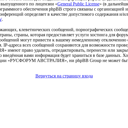
 выпущенного по лицензии «
General Public License
» (в дальнейш
ограммного обеспечения phpBB строго связаны с организацией 
 конференций определяет в качестве допустимого содержания и/
/
.
рожающих, клеветнических сообщений, порнографических сообще
 страны, страны, которая предоставляет услуги хостинга дл
ообщений могут привести к вашему немедленному отключению о
. IP-адреса всех сообщений сохраняются для возможности прове
еют право удалить, отредактировать, перенести или закрыть
то введённая вами информация будет храниться в базе данных. Х
нции «РУСФОРУМ АВСТРАЛИЯ», ни phpBB Group не может быть о
Вернуться на страницу входа