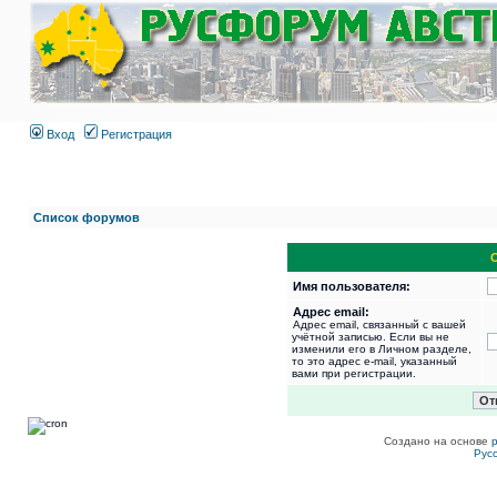
Вход
Регистрация
Список форумов
Имя пользователя:
Адрес email:
Адрес email, связанный с вашей
учётной записью. Если вы не
изменили его в Личном разделе,
то это адрес e-mail, указанный
вами при регистрации.
Создано на основе
Рус