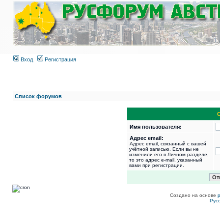
Вход
Регистрация
Список форумов
Имя пользователя:
Адрес email:
Адрес email, связанный с вашей
учётной записью. Если вы не
изменили его в Личном разделе,
то это адрес e-mail, указанный
вами при регистрации.
Создано на основе
Рус