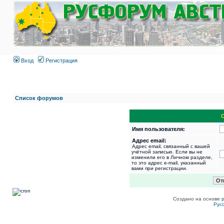
Вход
Регистрация
Список форумов
Имя пользователя:
Адрес email:
Адрес email, связанный с вашей
учётной записью. Если вы не
изменили его в Личном разделе,
то это адрес e-mail, указанный
вами при регистрации.
Создано на основе
Рус