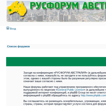
Вход
Список форумов
Заходя на конференцию «РУСФОРУМ АВСТРАЛИЯ» (в дальнейшем «м
согласны с ними, пожалуйста, не заходите и не пользуйтесь фор
этом, однако с вашей стороны было бы разумным регулярно прос
означает ваше согласие с ними.
Наши форумы работают под управлением программного обеспечени
выпущенного по лицензии «
General Public License
» (в дальнейшем 
поддержкой интернет-конференций, и phpBB Group не несёт ответст
информацией о phpBB обращайтесь по адресу
http://www.phpbb.com
Вы соглашаетесь не размещать оскорбительных, угрожающих, клев
страны, страны, которая предоставляет услуги хостинга для фо