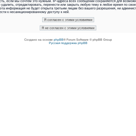
сть, если мы сочтём это нужным. IP-адреса всех сообщений сохраняются для возможно
ить, отредактировать, перенести или закрыть любую тему в любое время по своему
я эта информация не будет открыта третьим лицам без вашего разрешения, ни адми
ести к несанкционированному доступу к ней.
Создано на основе
phpBB
® Forum Software © phpBB Group
Русская поддержка phpBB