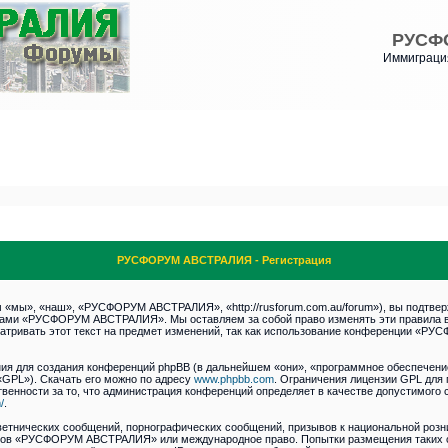
РУСФ
Иммиграция
РУСФОРУМ АВСТРАЛИЯ - Регистрация
ы», «наш», «РУСФОРУМ АВСТРАЛИЯ», «http://rusforum.com.au/forum»), вы подтверж
умами «РУСФОРУМ АВСТРАЛИЯ». Мы оставляем за собой право изменять эти правила в
матривать этот текст на предмет изменений, так как использование конференции «
я для создания конференций phpBB (в дальнейшем «они», «программное обеспечение
«GPL»). Скачать его можно по адресу
www.phpbb.com
. Ограничения лицензии GPL для 
венности за то, что администрация конференций определяет в качестве допустимого 
/
.
етнических сообщений, порнографических сообщений, призывов к национальной розн
румов «РУСФОРУМ АВСТРАЛИЯ» или международное право. Попытки размещения таких 