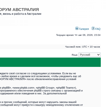
ОРУМ АВСТРАЛИЯ
, жизнь и работа в Австралии
Галерея
FAQ
Текущее время: Чт авг 06, 2026, 15:04
Часовой пояс: UTC + 10 часов
Язык:
даете своё согласие со следующими условиями. Если вы не
 любое время и сделаем всё возможное, чтобы уведомить вас об
РУСФОРУМ АВСТРАЛИЯ» после обновления/исправления условий
 phpBB», «www.phpbb.com», «phpBB Group», «phpBB Teams»),
программного обеспечения phpBB строго связаны с организацией и
содержания и/или поведения в них. За дополнительной
и и прочих сообщений, которые могут нарушить законы вашей
сообщений могут привести к вашему немедленному отключению от