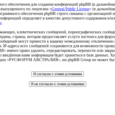
го обеспечения для создания конференций phpBB (в дальнейше
 выпущенного по лицензии «
General Public License
» (в дальнейш
ограммного обеспечения phpBB строго связаны с организацией 
 конференций определяет в качестве допустимого содержания и/
/
.
рожающих, клеветнических сообщений, порнографических сообще
 страны, страны, которая предоставляет услуги хостинга дл
ообщений могут привести к вашему немедленному отключению о
. IP-адреса всех сообщений сохраняются для возможности прове
еют право удалить, отредактировать, перенести или закрыть
то введённая вами информация будет храниться в базе данных. Х
нции «РУСФОРУМ АВСТРАЛИЯ», ни phpBB Group не может быть о