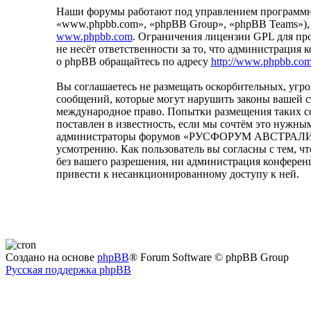
Наши форумы работают под управлением программно
«www.phpbb.com», «phpBB Group», «phpBB Teams»),
www.phpbb.com
. Ограничения лицензии GPL для пр
не несёт ответственности за то, что администрация
о phpBB обращайтесь по адресу
http://www.phpbb.com
Вы соглашаетесь не размещать оскорбительных, уг
сообщений, которые могут нарушить законы вашей
международное право. Попытки размещения таких с
поставлен в известность, если мы сочтём это нужным
администраторы форумов «РУСФОРУМ АВСТРАЛИЯ» им
усмотрению. Как пользователь вы согласны с тем, ч
без вашего разрешения, ни администрация конфере
привести к несанкционированному доступу к ней.
Создано на основе
phpBB
® Forum Software © phpBB Group
Русская поддержка phpBB