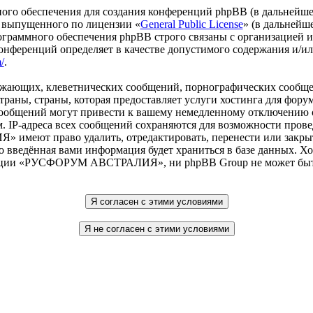
го обеспечения для создания конференций phpBB (в дальнейше
 выпущенного по лицензии «
General Public License
» (в дальнейш
ограммного обеспечения phpBB строго связаны с организацией 
 конференций определяет в качестве допустимого содержания и/
/
.
рожающих, клеветнических сообщений, порнографических сообще
 страны, страны, которая предоставляет услуги хостинга дл
ообщений могут привести к вашему немедленному отключению о
. IP-адреса всех сообщений сохраняются для возможности прове
еют право удалить, отредактировать, перенести или закрыть
то введённая вами информация будет храниться в базе данных. Х
нции «РУСФОРУМ АВСТРАЛИЯ», ни phpBB Group не может быть о