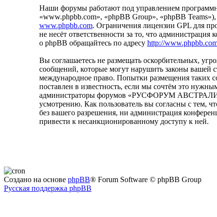
Наши форумы работают под управлением программно
«www.phpbb.com», «phpBB Group», «phpBB Teams»),
www.phpbb.com
. Ограничения лицензии GPL для пр
не несёт ответственности за то, что администрация
о phpBB обращайтесь по адресу
http://www.phpbb.com
Вы соглашаетесь не размещать оскорбительных, уг
сообщений, которые могут нарушить законы вашей
международное право. Попытки размещения таких с
поставлен в известность, если мы сочтём это нужным
администраторы форумов «РУСФОРУМ АВСТРАЛИЯ» им
усмотрению. Как пользователь вы согласны с тем, ч
без вашего разрешения, ни администрация конфере
привести к несанкционированному доступу к ней.
Создано на основе
phpBB
® Forum Software © phpBB Group
Русская поддержка phpBB