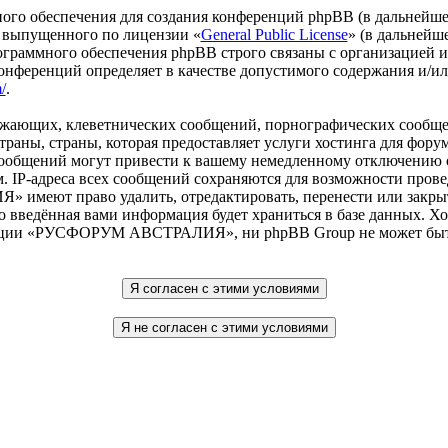
го обеспечения для создания конференций phpBB (в дальнейше
 выпущенного по лицензии «
General Public License
» (в дальнейш
ограммного обеспечения phpBB строго связаны с организацией 
 конференций определяет в качестве допустимого содержания и/
/
.
рожающих, клеветнических сообщений, порнографических сообще
 страны, страны, которая предоставляет услуги хостинга дл
ообщений могут привести к вашему немедленному отключению о
. IP-адреса всех сообщений сохраняются для возможности прове
еют право удалить, отредактировать, перенести или закрыть
то введённая вами информация будет храниться в базе данных. Х
нции «РУСФОРУМ АВСТРАЛИЯ», ни phpBB Group не может быть о