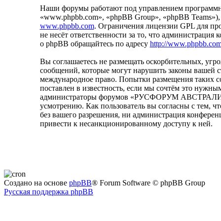
Наши форумы работают под управлением программно
«www.phpbb.com», «phpBB Group», «phpBB Teams»),
www.phpbb.com
. Ограничения лицензии GPL для пр
не несёт ответственности за то, что администрация
о phpBB обращайтесь по адресу
http://www.phpbb.com
Вы соглашаетесь не размещать оскорбительных, уг
сообщений, которые могут нарушить законы вашей
международное право. Попытки размещения таких с
поставлен в известность, если мы сочтём это нужным
администраторы форумов «РУСФОРУМ АВСТРАЛИЯ» им
усмотрению. Как пользователь вы согласны с тем, ч
без вашего разрешения, ни администрация конфере
привести к несанкционированному доступу к ней.
Создано на основе
phpBB
® Forum Software © phpBB Group
Русская поддержка phpBB