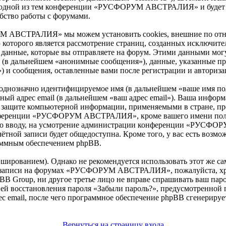
тра одной из тем конференции «РУСФОРУМ АВСТРАЛИЯ» и будет 
бство работы с форумами.
М АВСТРАЛИЯ» мы можем установить cookies, внешние по от
ью которого является рассмотрение страниц, созданных исключ
данные, которые вы отправляете на форум. Этими данными могу
я (в дальнейшем «анонимные сообщения»), данные, указанные
 и сообщения, оставленные вами после регистрации и авториза
 однозначно идентифицируемое имя (в дальнейшем «ваше имя по
ьный адрес email (в дальнейшем «ваш адрес email»). Ваша инфор
щите компьютерной информации, применяемыми в стране, пре
ференции «РУСФОРУМ АВСТРАЛИЯ», кроме вашего имени пользов
й ко вводу, на усмотрение администрации конференции «РУСФО
тной записи будет общедоступна. Кроме того, у вас есть возмож
аммным обеспечением phpBB.
ированием). Однако не рекомендуется использовать этот же сам
й записи на форумах «РУСФОРУМ АВСТРАЛИЯ», пожалуйста, хран
up, ни другое третье лицо не вправе спрашивать ваш пароль.
ией восстановления пароля «Забыли пароль?», предусмотренной
ес email, после чего программное обеспечение phpBB сгенерируе
Вернуться на страницу входа