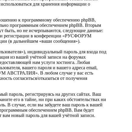
использоваться для хранения информации о
ношению к программному обеспечению phpBB,
ительно программным обеспечением phpBB. Вторым
т быть, но не исчерпываются, следующие данные:
 при регистрации в конференции «РУСФОРУМ
ции (в дальнейшем «ваши сообщения»).
льзователя»), индивидуальный пароль для входа под
мация из вашей учётной записи на форумах
доставляющей нам услуги хостинга. Любая
ателя, вашего пароля и вашего адреса email,
РУМ АВСТРАЛИЯ». В любом случае у вас есть
ность согласиться/отказаться от получения
ый пароль, регистрируясь на других сайтах. Ваш
ите его в тайне, ни при каких обстоятельствах ни
 В случае, если вы забудете ваш пароль к вашей
 программным обеспечением phpBB. Вам будет
т вам новый пароль для вашей учётной записи.