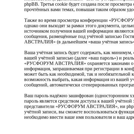
phpBB. Третья cookie будет создана после просмо
прочтённых вами темах, повышая таким образом удо
Также во время просмотра конференции «РУСФОРУ
однако они выходят за рамки этого документа, цел
источником получения вашей информации являются 
сообщения, размещённые под учётной записью Гост
АВСТРАЛИЯ» (в дальнейшем «ваша учётная запись»)
Ваша учётная запись будет содержать, как минимум,
вашей учётной записью (далее «ваш пароль») и реал
«РУСФОРУМ АВСТРАЛИЯ» охраняется законами о за
информация, запрашиваемая при регистрации в кон
может быть как необходимой, так и необязательно
возможность выбрать, какая информация из вашей учё
сообщений, автоматически сгенерированных прогр
Ваш пароль надёжно зашифрован (односторонним хэш
пароль является средством доступа к вашей учётно
представители «РУСФОРУМ АВСТРАЛИЯ», ни phpBB Gro
учётной записи, вы сможете воспользоваться функц
необходимо ввести ваше имя пользователя и ваш адр