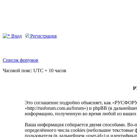
Вход
Регистрация
Список форумов
Часовой пояс: UTC + 10 часов
Р
Это соглашение подробно объясняет, как «РУСФ
«http://rusforum.com.au/forum») и phpBB (в дальне
информацию, полученную во время любой из ваших 
Ваша информация собирается двумя способами. В
определённого числа cookies (небольшие текстовые 
пользователя (в дальнейшем «user-id») и идентифик