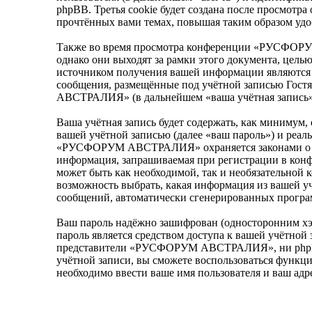
phpBB. Третья cookie будет создана после просмо
прочтённых вами темах, повышая таким образом удо
Также во время просмотра конференции «РУСФОРУ
однако они выходят за рамки этого документа, цел
источником получения вашей информации являются 
сообщения, размещённые под учётной записью Гост
АВСТРАЛИЯ» (в дальнейшем «ваша учётная запись»)
Ваша учётная запись будет содержать, как минимум,
вашей учётной записью (далее «ваш пароль») и реал
«РУСФОРУМ АВСТРАЛИЯ» охраняется законами о за
информация, запрашиваемая при регистрации в кон
может быть как необходимой, так и необязательно
возможность выбрать, какая информация из вашей учё
сообщений, автоматически сгенерированных прогр
Ваш пароль надёжно зашифрован (односторонним хэш
пароль является средством доступа к вашей учётно
представители «РУСФОРУМ АВСТРАЛИЯ», ни phpBB Gro
учётной записи, вы сможете воспользоваться функц
необходимо ввести ваше имя пользователя и ваш адр