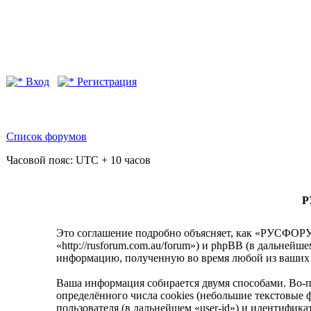
Вход
Регистрация
Список форумов
Часовой пояс: UTC + 10 часов
Р
Это соглашение подробно объясняет, как «РУСФ
«http://rusforum.com.au/forum») и phpBB (в дальне
информацию, полученную во время любой из ваших 
Ваша информация собирается двумя способами. В
определённого числа cookies (небольшие текстовые 
пользователя (в дальнейшем «user-id») и идентифик