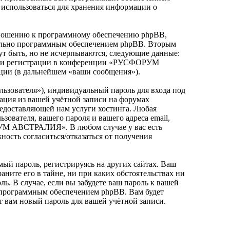
использоваться для хранения информации о
ношению к программному обеспечению phpBB,
ительно программным обеспечением phpBB. Вторым
т быть, но не исчерпываются, следующие данные:
 при регистрации в конференции «РУСФОРУМ
ции (в дальнейшем «ваши сообщения»).
льзователя»), индивидуальный пароль для входа под
мация из вашей учётной записи на форумах
доставляющей нам услуги хостинга. Любая
ателя, вашего пароля и вашего адреса email,
РУМ АВСТРАЛИЯ». В любом случае у вас есть
ность согласиться/отказаться от получения
ый пароль, регистрируясь на других сайтах. Ваш
ите его в тайне, ни при каких обстоятельствах ни
 В случае, если вы забудете ваш пароль к вашей
 программным обеспечением phpBB. Вам будет
т вам новый пароль для вашей учётной записи.