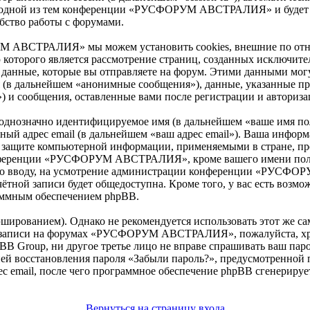
тра одной из тем конференции «РУСФОРУМ АВСТРАЛИЯ» и будет 
бство работы с форумами.
М АВСТРАЛИЯ» мы можем установить cookies, внешние по от
ью которого является рассмотрение страниц, созданных исключ
данные, которые вы отправляете на форум. Этими данными могу
я (в дальнейшем «анонимные сообщения»), данные, указанные
 и сообщения, оставленные вами после регистрации и авториза
 однозначно идентифицируемое имя (в дальнейшем «ваше имя по
ьный адрес email (в дальнейшем «ваш адрес email»). Ваша инфор
щите компьютерной информации, применяемыми в стране, пре
ференции «РУСФОРУМ АВСТРАЛИЯ», кроме вашего имени пользов
й ко вводу, на усмотрение администрации конференции «РУСФО
тной записи будет общедоступна. Кроме того, у вас есть возмож
аммным обеспечением phpBB.
ированием). Однако не рекомендуется использовать этот же сам
й записи на форумах «РУСФОРУМ АВСТРАЛИЯ», пожалуйста, хран
up, ни другое третье лицо не вправе спрашивать ваш пароль.
ией восстановления пароля «Забыли пароль?», предусмотренной
ес email, после чего программное обеспечение phpBB сгенерируе
Вернуться на страницу входа