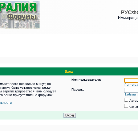
РУСФ
Иммиграция
Вход
Имя пользователя:
мает всего несколько минут, но
Регистр
 могут быть установлены также
Пароль:
м зарегистрироваться, вам следует
Забыли 
что ваше присутствие на форумах
Автом
льности
Скрыт