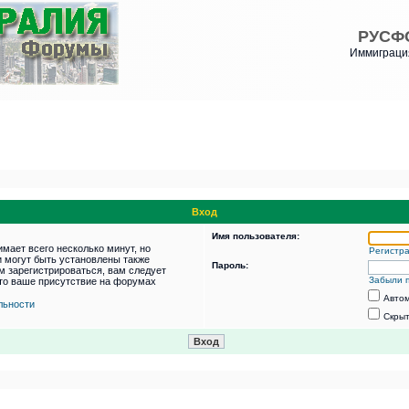
РУСФ
Иммиграция
Вход
Имя пользователя:
мает всего несколько минут, но
Регистр
 могут быть установлены также
Пароль:
м зарегистрироваться, вам следует
Забыли 
что ваше присутствие на форумах
Автом
льности
Скрыт