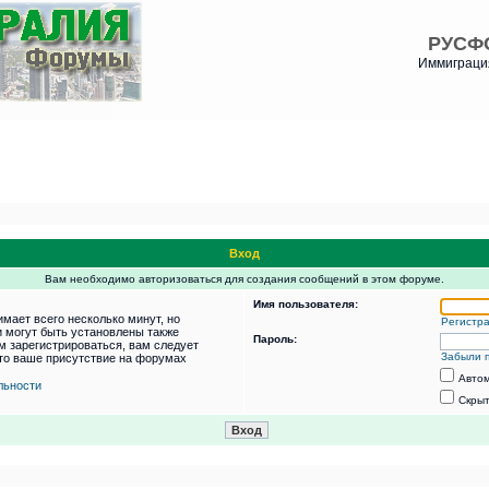
РУСФ
Иммиграция
Вход
Вам необходимо авторизоваться для создания сообщений в этом форуме.
Имя пользователя:
мает всего несколько минут, но
Регистр
 могут быть установлены также
Пароль:
м зарегистрироваться, вам следует
Забыли 
что ваше присутствие на форумах
Автом
льности
Скрыт