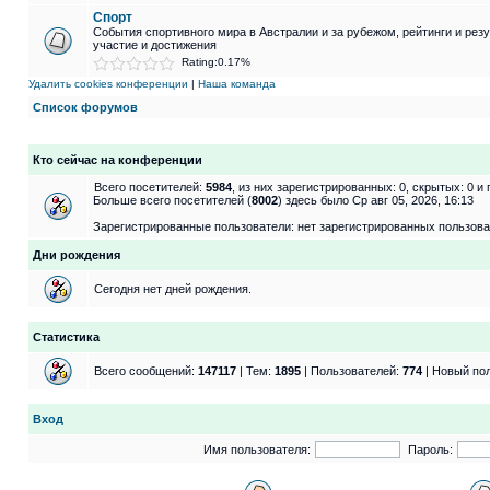
Спорт
События спортивного мира в Австралии и за рубежом, рейтинги и рез
участие и достижения
Rating:0.17%
Удалить cookies конференции
|
Наша команда
Список форумов
Кто сейчас на конференции
Всего посетителей:
5984
, из них зарегистрированных: 0, скрытых: 0 и
Больше всего посетителей (
8002
) здесь было Ср авг 05, 2026, 16:13
Зарегистрированные пользователи: нет зарегистрированных пользов
Дни рождения
Сегодня нет дней рождения.
Статистика
Всего сообщений:
147117
| Тем:
1895
| Пользователей:
774
| Новый по
Вход
Имя пользователя:
Пароль: