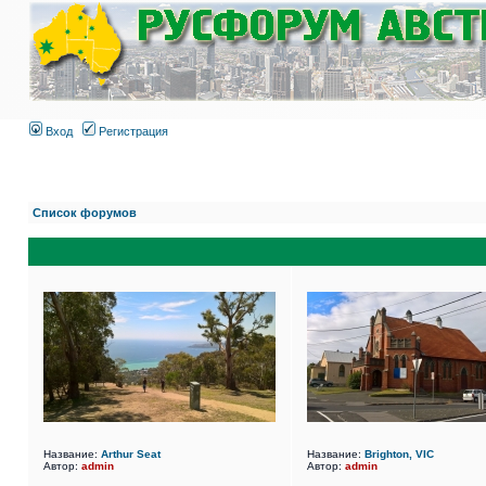
Вход
Регистрация
Список форумов
Название:
Arthur Seat
Название:
Brighton, VIC
Автор:
admin
Автор:
admin