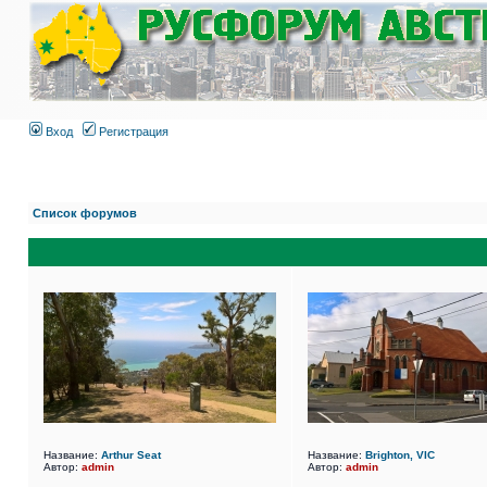
Вход
Регистрация
Список форумов
Название:
Arthur Seat
Название:
Brighton, VIC
Автор:
admin
Автор:
admin