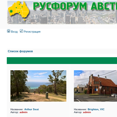
Вход
Регистрация
Список форумов
Название:
Arthur Seat
Название:
Brighton, VIC
Автор:
admin
Автор:
admin