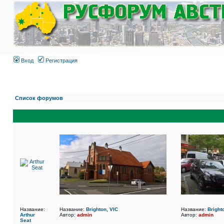
Вход
Регистрация
Список форумов
Название:
Название:
Brighton, VIC
Название:
Bright
Arthur
Автор:
admin
Автор:
admin
Seat