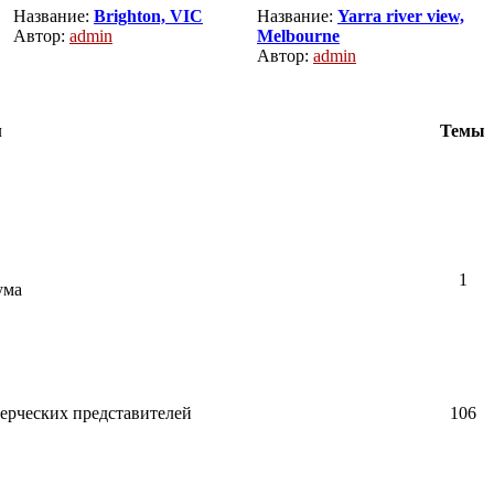
Название:
Brighton, VIC
Название:
Yarra river view,
Автор:
admin
Melbourne
Автор:
admin
м
Темы
1
ума
ерческих представителей
106