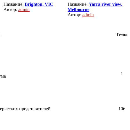
Название:
Brighton, VIC
Название:
Yarra river view,
Автор:
admin
Melbourne
Автор:
admin
м
Темы
1
ума
ерческих представителей
106