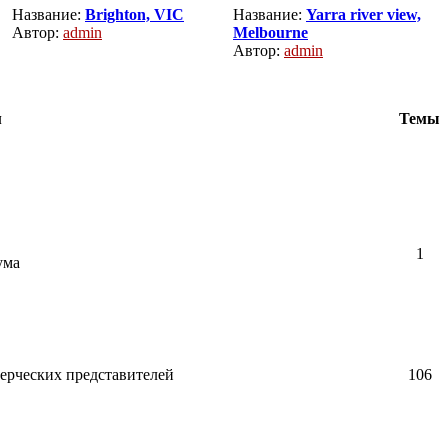
Название:
Brighton, VIC
Название:
Yarra river view,
Автор:
admin
Melbourne
Автор:
admin
м
Темы
1
ума
ерческих представителей
106