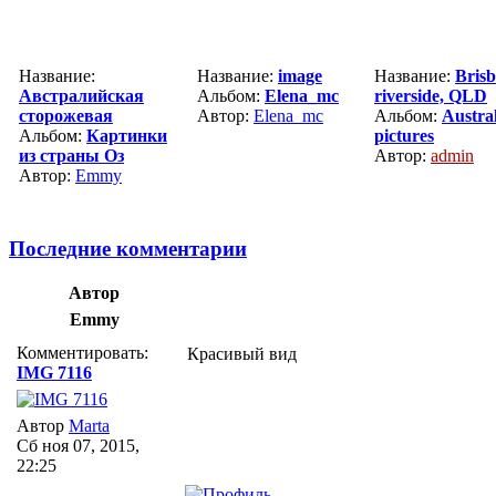
Название:
Название:
image
Название:
Bris
Австралийская
Альбом:
Elena_mc
riverside, QLD
сторожевая
Автор:
Elena_mc
Альбом:
Austral
Альбом:
Картинки
pictures
из страны Оз
Автор:
admin
Автор:
Emmy
Последние комментарии
Автор
Emmy
Комментировать:
Красивый вид
IMG 7116
Автор
Marta
Сб ноя 07, 2015,
22:25