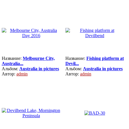
Название:
Melbourne City,
Название:
Fishing platform at
Australia...
Devil...
Альбом:
Australia in pictures
Альбом:
Australia in pictures
Автор:
admin
Автор:
admin