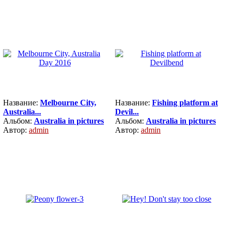
Название:
Melbourne City,
Название:
Fishing platform at
Australia...
Devil...
Альбом:
Australia in pictures
Альбом:
Australia in pictures
Автор:
admin
Автор:
admin