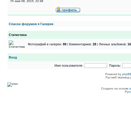
Пт май 08, 2015, 22:48
Список форумов
»
Галерея
Статистика
Фотографий в галерее:
89
| Комментариев:
28
| Личных альбомов:
16
Вход
Имя пользователя:
Пароль:
Powered by
phpBB
Русский перевод 
Создано на основе
Рус