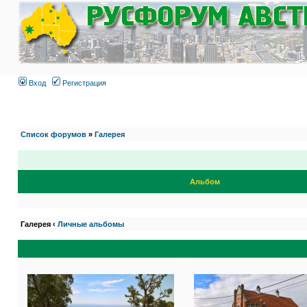
Вход
Регистрация
Список форумов
»
Галерея
Альбом
Галерея ‹
Личные альбомы