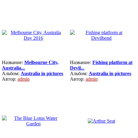
Название:
Melbourne City,
Название:
Fishing platform at
Australia...
Devil...
Альбом:
Australia in pictures
Альбом:
Australia in pictures
Автор:
admin
Автор:
admin