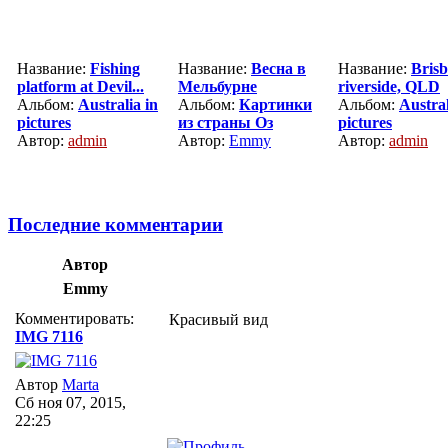
Название:
Fishing
Название:
Весна в
Название:
Bris
platform at Devil...
Мельбурне
riverside, QLD
Альбом:
Australia in
Альбом:
Картинки
Альбом:
Austral
pictures
из страны Оз
pictures
Автор:
admin
Автор:
Emmy
Автор:
admin
Последние комментарии
Автор
Emmy
Комментировать:
Красивый вид
IMG 7116
Автор
Marta
Сб ноя 07, 2015,
22:25