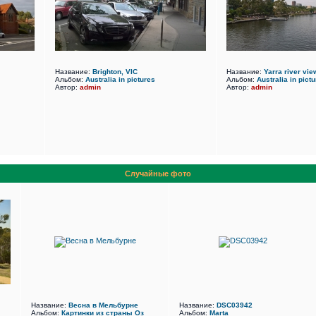
Название:
Brighton, VIC
Название:
Yarra river vi
Альбом:
Australia in pictures
Альбом:
Australia in pict
Автор:
admin
Автор:
admin
Случайные фото
Название:
Весна в Мельбурне
Название:
DSC03942
Альбом:
Картинки из страны Оз
Альбом:
Marta