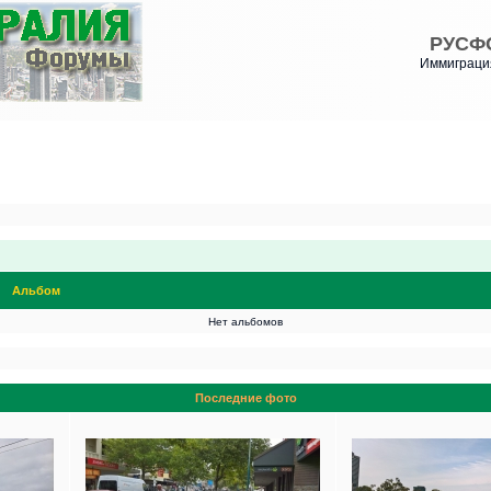
РУСФ
Иммиграция
Альбом
Нет альбомов
Последние фото