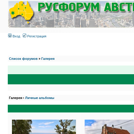
Вход
Регистрация
Список форумов
»
Галерея
Галерея ‹
Личные альбомы