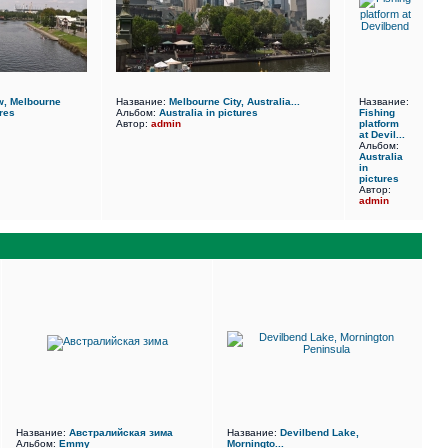
ew, Melbourne
Название:
Melbourne City, Australia...
Название:
ures
Альбом:
Australia in pictures
Fishing
Автор:
admin
platform
at Devil...
Альбом:
Australia
in
pictures
Автор:
admin
Название:
Австралийская зима
Название:
Devilbend Lake,
Альбом:
Emmy
Morningto...