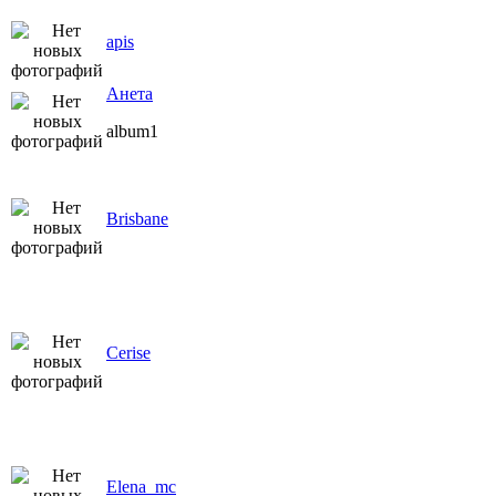
apis
Анета
album1
Brisbane
Cerise
Elena_mc