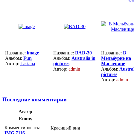
Название:
image
Название:
BAD-30
Название:
В
Альбом:
Fun
Альбом:
Australia in
Мельбурне на
Автор:
Lastana
pictures
Масленице
Автор:
admin
Альбом:
Austral
pictures
Автор:
admin
Последние комментарии
Автор
Emmy
Комментировать:
Красивый вид
IMG 7116