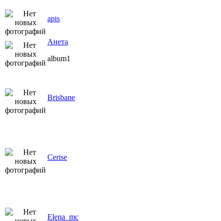
apis
Анета
album1
Brisbane
Cerise
Elena_mc