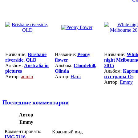
Название:
Brisbane
Название:
Peony
Название:
Whit
riverside, QLD
flower
night Melbourn
Альбом:
Australia in
Альбом:
Cloudehill,
2015
pictures
Olinda
Альбом:
Карти
Автор:
admin
Автор:
Ната
из страны Оз
Автор:
Emmy
Последние комментарии
Автор
Emmy
Комментировать:
Красивый вид
IMG 7116