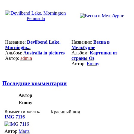
Название:
Devilbend Lake,
Название:
Весна в
Morningto...
Мельбурне
Альбом:
Australia in pictures
Альбом:
Картинки из
Автор:
admin
страны Оз
Автор:
Emmy
Последние комментарии
Автор
Emmy
Комментировать:
Красивый вид
IMG 7116
Автор
Marta