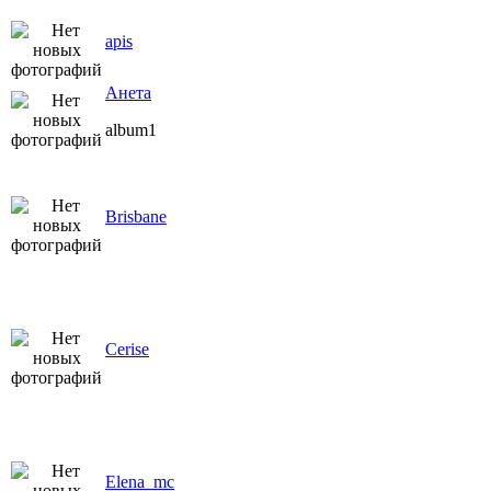
apis
Анета
album1
Brisbane
Cerise
Elena_mc