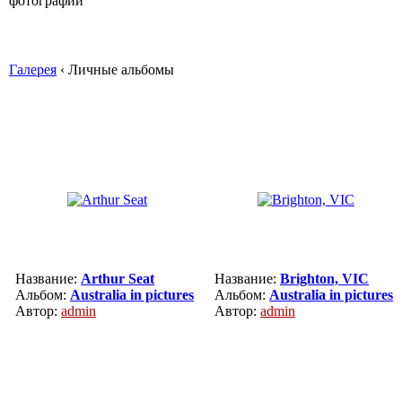
Галерея
‹ Личные альбомы
Название:
Arthur Seat
Название:
Brighton, VIC
Альбом:
Australia in pictures
Альбом:
Australia in pictures
Автор:
admin
Автор:
admin