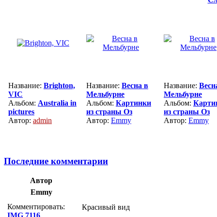
Название:
Brighton,
Название:
Весна в
Название:
Весн
VIC
Мельбурне
Мельбурне
Альбом:
Australia in
Альбом:
Картинки
Альбом:
Карти
pictures
из страны Оз
из страны Оз
Автор:
admin
Автор:
Emmy
Автор:
Emmy
Последние комментарии
Автор
Emmy
Комментировать:
Красивый вид
IMG 7116