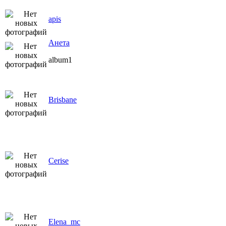
apis
Анета
album1
Brisbane
Cerise
Elena_mc