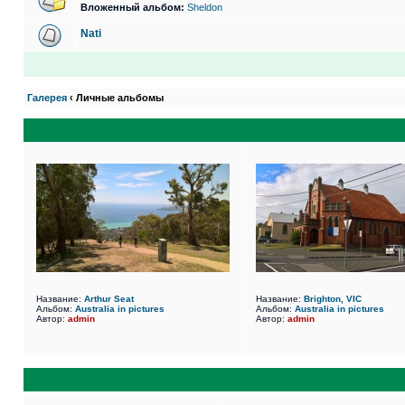
Вложенный альбом:
Sheldon
Nati
Галерея
‹ Личные альбомы
Название:
Arthur Seat
Название:
Brighton, VIC
Альбом:
Australia in pictures
Альбом:
Australia in pictures
Автор:
admin
Автор:
admin