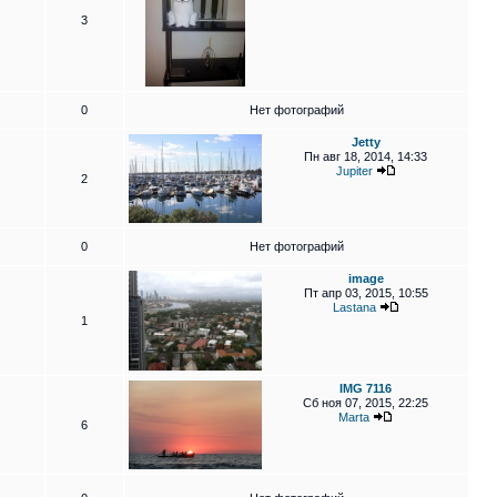
3
0
Нет фотографий
Jetty
Пн авг 18, 2014, 14:33
Jupiter
2
0
Нет фотографий
image
Пт апр 03, 2015, 10:55
Lastana
1
IMG 7116
Сб ноя 07, 2015, 22:25
Marta
6