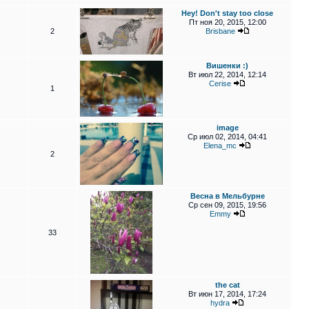
Hey! Don't stay too close
Пт ноя 20, 2015, 12:00
2
Brisbane
Вишенки :)
Вт июл 22, 2014, 12:14
Cerise
1
image
Ср июл 02, 2014, 04:41
Elena_mc
2
Весна в Мельбурне
Ср сен 09, 2015, 19:56
Emmy
33
the cat
Вт июн 17, 2014, 17:24
hydra