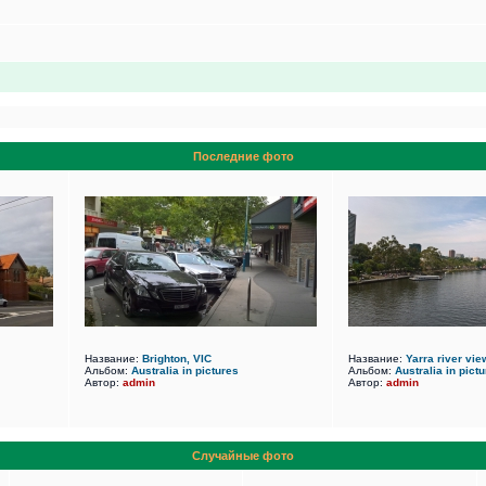
Последние фото
Название:
Brighton, VIC
Название:
Yarra river vi
Альбом:
Australia in pictures
Альбом:
Australia in pict
Автор:
admin
Автор:
admin
Случайные фото