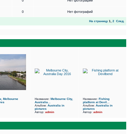
0
Нет фотографий
0
Нет фотографий
На страницу
1
,
2
След.
ew, Melbourne
Название:
Melbourne City,
Название:
Fishing
ures
Australia...
platform at Devil...
Альбом:
Australia in
Альбом:
Australia in
pictures
pictures
Автор:
admin
Автор:
admin