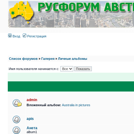
Вход
Регистрация
Список форумов
»
Галерея
»
Личные альбомы
Имя пользователя начинается с:
admin
Вложенный альбом:
Australia in pictures
apis
Анета
album1