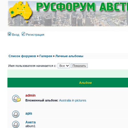
Вход
Регистрация
Список форумов
»
Галерея
»
Личные альбомы
Имя пользователя начинается с:
Альбом
admin
Вложенный альбом:
Australia in pictures
apis
Анета
album1