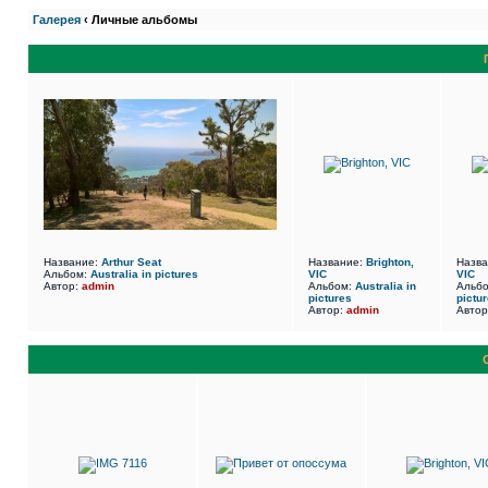
Галерея
‹ Личные альбомы
Название:
Arthur Seat
Название:
Brighton,
Назв
Альбом:
Australia in pictures
VIC
VIC
Автор:
admin
Альбом:
Australia in
Альб
pictures
pictu
Автор:
admin
Авто