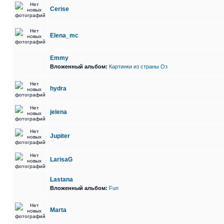
Cerise
Elena_mc
Emmy
Вложенный альбом:
Картинки из страны Оз
hydra
jelena
Jupiter
LarisaG
Lastana
Вложенный альбом:
Fun
Marta