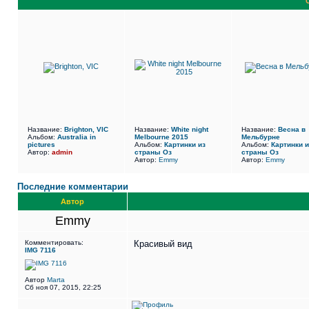
Название:
Brighton, VIC
Название:
White night
Название:
Весна в
Альбом:
Australia in
Melbourne 2015
Мельбурне
pictures
Альбом:
Картинки из
Альбом:
Картинки и
Автор:
admin
страны Оз
страны Оз
Автор:
Emmy
Автор:
Emmy
Последние комментарии
Автор
Emmy
Комментировать:
Красивый вид
IMG 7116
Автор
Marta
Сб ноя 07, 2015, 22:25