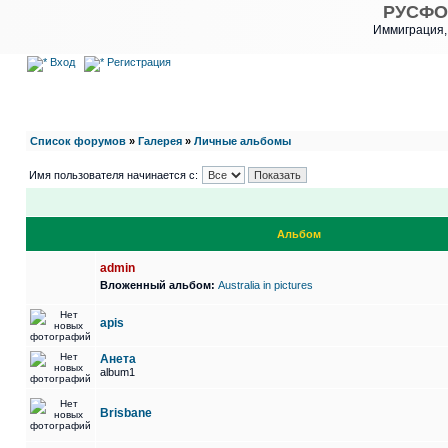
РУСФО
Иммиграция,
Вход
Регистрация
Список форумов
»
Галерея
»
Личные альбомы
Имя пользователя начинается с:
Альбом
admin
Вложенный альбом:
Australia in pictures
apis
Анета
album1
Brisbane