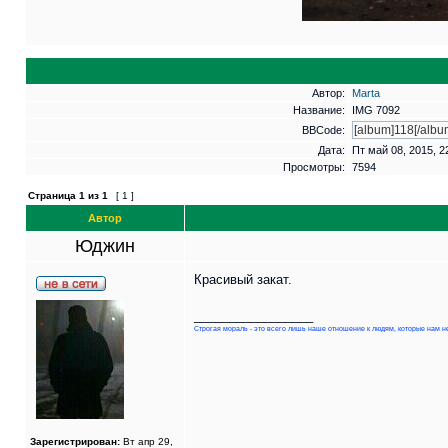
Автор:
Marta
Название:
IMG 7092
BBCode:
Дата:
Пт май 08, 2015, 2
Просмотры:
7594
Страница
1
из
1
[ 1 ]
Автор
Юджин
Красивый закат.
_________________
Строгая мораль - это всего лишь наше отношение к людям, которые нам н
Зарегистрирован:
Вт апр 29,