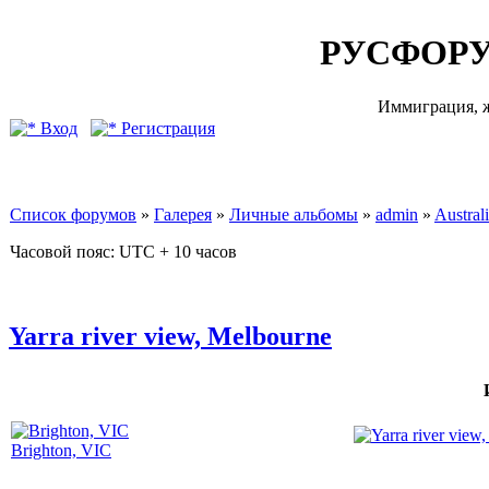
РУСФОРУ
Иммиграция, ж
Вход
Регистрация
Список форумов
»
Галерея
»
Личные альбомы
»
admin
»
Australi
Часовой пояс: UTC + 10 часов
Yarra river view, Melbourne
Brighton, VIC