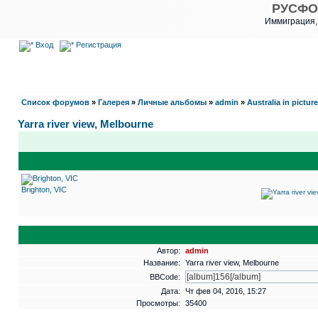
РУСФО
Иммиграция,
Вход
Регистрация
Список форумов
»
Галерея
»
Личные альбомы
»
admin
»
Australia in pictur
Yarra river view, Melbourne
Brighton, VIC
Автор:
admin
Название:
Yarra river view, Melbourne
BBCode:
Дата:
Чт фев 04, 2016, 15:27
Просмотры:
35400