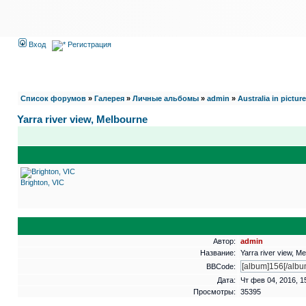
Вход
Регистрация
Список форумов
»
Галерея
»
Личные альбомы
»
admin
»
Australia in pictur
Yarra river view, Melbourne
Brighton, VIC
Автор:
admin
Название:
Yarra river view, M
BBCode:
Дата:
Чт фев 04, 2016, 1
Просмотры:
35395