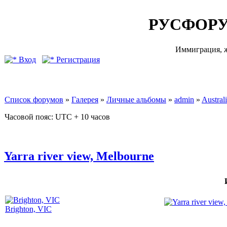
РУСФОРУ
Иммиграция, ж
Вход
Регистрация
Список форумов
»
Галерея
»
Личные альбомы
»
admin
»
Australi
Часовой пояс: UTC + 10 часов
Yarra river view, Melbourne
Brighton, VIC