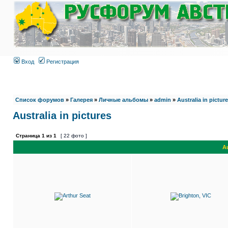
Вход
Регистрация
Список форумов
»
Галерея
»
Личные альбомы
»
admin
»
Australia in pictur
Australia in pictures
Страница
1
из
1
[ 22 фото ]
Au