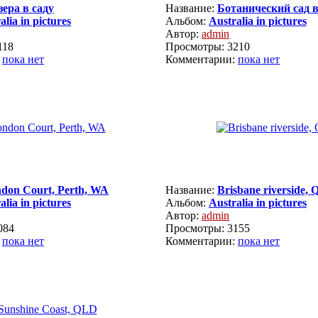
зера в саду
Название:
Ботанический сад 
alia in pictures
Альбом:
Australia in pictures
Автор:
admin
118
Просмотры: 3210
:
пока нет
Комментарии:
пока нет
don Court, Perth, WA
Название:
Brisbane riverside,
alia in pictures
Альбом:
Australia in pictures
Автор:
admin
084
Просмотры: 3155
:
пока нет
Комментарии:
пока нет