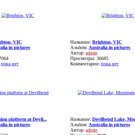
ghton, VIC
Название:
Brighton, VIC
alia in pictures
Альбом:
Australia in pictures
Автор:
admin
7064
Просмотры: 36685
:
пока нет
Комментарии:
пока нет
ing platform at Devil...
Название:
Devilbend Lake, Mor
alia in pictures
Альбом:
Australia in pictures
Автор:
admin