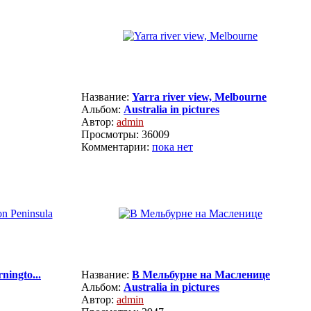
Название:
Yarra river view, Melbourne
Альбом:
Australia in pictures
Автор:
admin
Просмотры: 36009
Комментарии:
пока нет
ningto...
Название:
В Мельбурне на Масленице
Альбом:
Australia in pictures
Автор:
admin