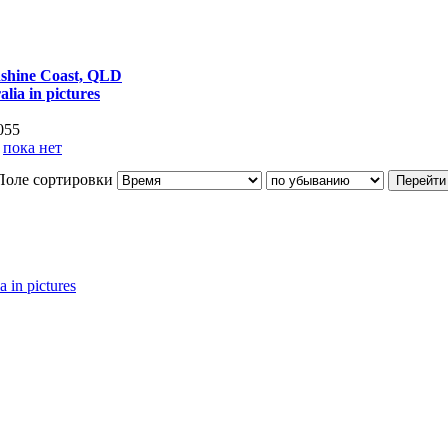
shine Coast, QLD
alia in pictures
055
:
пока нет
Поле сортировки
a in pictures