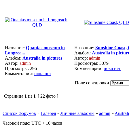
Название:
Quantas museum in
Название:
Sunshine Coast,
Longrea...
Альбом:
Australia in pictur
Альбом:
Australia in pictures
Автор:
admin
Автор:
admin
Просмотры: 3079
Просмотры: 2961
Комментарии:
пока нет
Комментарии:
пока нет
Поле сортировки
Страница
1
из
1
[ 22 фото ]
Список форумов
»
Галерея
»
Личные альбомы
»
admin
»
Australi
Часовой пояс: UTC + 10 часов