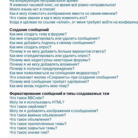
На конференции неправильное время!
Я изменил часовой пояс, но время всё равно неправильное!
Моего языка нет в списке!
Как я могу поместить изображение вместе со своим именем?
Что такое звание и как я могу изменить его?
Когда я щёлкаю по ссылке «email», от меня требуют войти на конферен
Создание сообщений
Как мне создать тему в форуме?
Как мне отредактировать или удалить сообщение?
Как мне добавить подпись к своему сообщению?
Как мне создать опрос?
Почему я не могу добавить больше вариантов ответа?
Как мне отредактировать или удалить опрос?
Почему мне недоступны некоторые форумы?
Почему я не могу добавлять вложения?
Почему я получил предупреждение?
Как мне пожаловаться на сообщения модератору?
Что означает кнопка «Сохранить» при создании сообщения?
Почему моё сообщение требует одобрения?
Как мне вновь поднять мою тему?
Форматирование сообщений и типы создаваемых тем
Что такое BBCode?
Могу ли я использовать HTML?
Что такое смайлики?
Могу ли я добавлять изображения к сообщениям?
Что такое важные объявления?
Что такое объявления?
Что такое прилепленные темы?
Что такое закрытые темы?
Что такое значки тем?