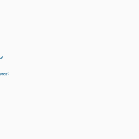
и!
угов?