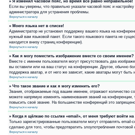
» Я изменил часовой пояс, но время всё равно неправильное!
Если вы уверены, что правильно указали часовой пояс и настройку
администратора для устранения проблемы.
Вернуться к началу
» Моего языка нет в списке!
Администратор не установил поддержку вашего языка на конференц
нужный вам языковой пакет. Если такого языкового пакета не сущ
находится внизу страниц конференции).
Вернуться к началу
» Как я могу поместить изображение вместе со своим именем?
Вместе с именем пользователя могут присутствовать два изображен
вы оставили или на ваш статус на конференции. Другое, обычно бо
поддержка аватар, и от него же зависит, какие аватары могут быт
Вернуться к началу
» Что такое звание и как я могу изменить его?
Звания, отображаемые под вашим именем, отражают количество с
можете напрямую изменять наименования званий на конференции, 
повысить своё звание. На большинстве конференций это запрещено
Вернуться к началу
» Когда я щёлкаю по ссылке «email», от меня требуют войти н
Только зарегистрированные пользователи могут отправлять email-
сделано для того, чтобы предотвратить злоупотребления почтовой
Вернуться к началу