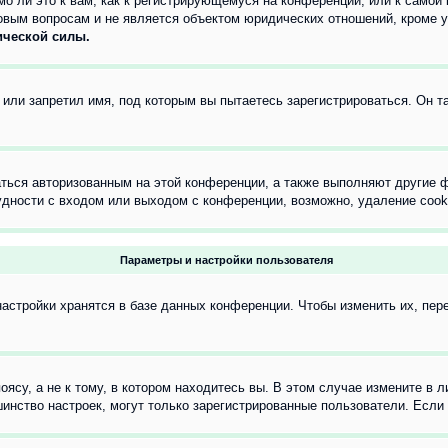
о ли это к вам, как к регистрирующемуся на конференции, или к самой
овым вопросам и не является объектом юридических отношений, кроме 
ической силы.
или запретил имя, под которым вы пытаетесь зарегистрироваться. Он т
аться авторизованным на этой конференции, а также выполняют другие ф
дности с входом или выходом с конференции, возможно, удаление cook
Параметры и настройки пользователя
астройки хранятся в базе данных конференции. Чтобы изменить их, пер
су, а не к тому, в котором находитесь вы. В этом случае измените в ли
льшинство настроек, могут только зарегистрированные пользователи. Есл