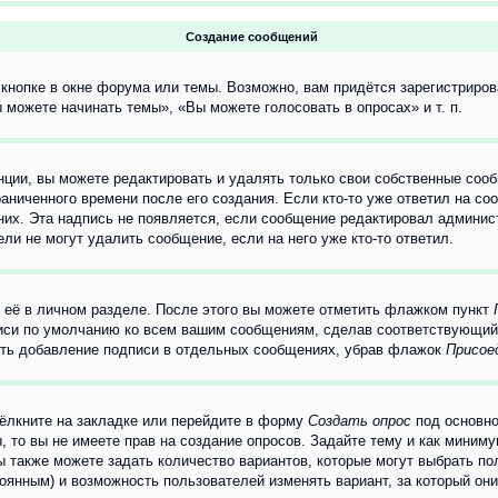
Создание сообщений
кнопке в окне форума или темы. Возможно, вам придётся зарегистриров
можете начинать темы», «Вы можете голосовать в опросах» и т. п.
ции, вы можете редактировать и удалять только свои собственные сооб
аниченного времени после его создания. Если кто-то уже ответил на со
 них. Эта надпись не появляется, если сообщение редактировал админис
ли не могут удалить сообщение, если на него уже кто-то ответил.
 её в личном разделе. После этого вы можете отметить флажком пункт
писи по умолчанию ко всем вашим сообщениям, сделав соответствующий
нить добавление подписи в отдельных сообщениях, убрав флажок
Присое
ёлкните на закладке или перейдите в форму
Создать опрос
под основно
, то вы не имеете прав на создание опросов. Задайте тему и как миним
ы также можете задать количество вариантов, которые могут выбрать п
тоянным) и возможность пользователей изменять вариант, за который он