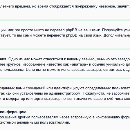
 летнего времени, но время отображается по-прежнему неверное, значит
ии, или же просто никто не перевёл phpBB на ваш язык. Попробуйте узн
ествует, то вы сами можете перевести phpBB на свой язык. Дополнител
ия. Одно из них может относиться к вашему званию, обычно это звёздо
лее крупное, изображение известно как «аватара» и обычно уникально д
ь использованы. Если вы не можете использовать аватары, свяжитесь с
озданных вами сообщений или идентифицируют определённых пользовате
так как они установлены её администратором. Пожалуйста, не засоряйт
, и модератор или администратор понизят значение вашего счётчика со
а конференцию!
сообщения другим пользователям через встроенную в конференцию форм
 системой анонимными пользователями.