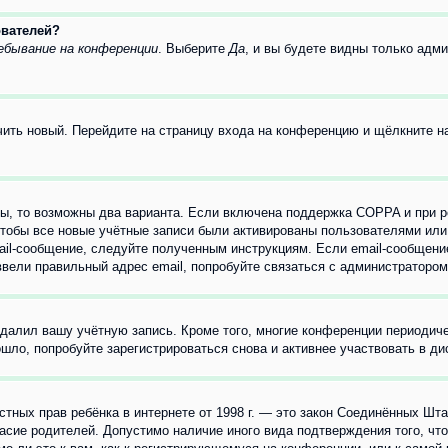
ователей?
ебывание на конференции
. Выберите
Да
, и вы будете видны только адм
учить новый. Перейдите на страницу входа на конференцию и щёлкните 
ы, то возможны два варианта. Если включена поддержка COPPA и при ре
чтобы все новые учётные записи были активированы пользователями или
ail-сообщение, следуйте полученным инструкциям. Если email-сообщение
ввели правильный адрес email, попробуйте связаться с администратором
удалил вашу учётную запись. Кроме того, многие конференции периоди
ло, попробуйте зарегистрироваться снова и активнее участвовать в ди
 частных прав ребёнка в интернете от 1998 г. — это закон Соединённых 
асие родителей. Допустимо наличие иного вида подтверждения того, чт