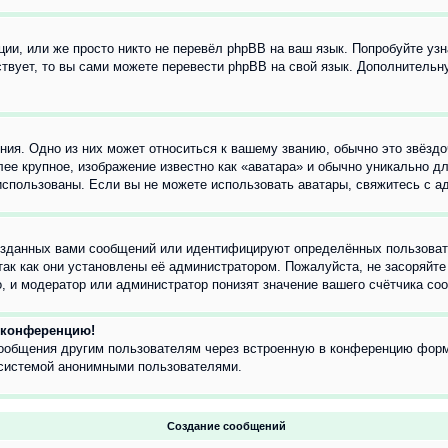
ии, или же просто никто не перевёл phpBB на ваш язык. Попробуйте узн
ествует, то вы сами можете перевести phpBB на свой язык. Дополнител
ия. Одно из них может относиться к вашему званию, обычно это звёздо
лее крупное, изображение известно как «аватара» и обычно уникально д
ь использованы. Если вы не можете использовать аватары, свяжитесь с
озданных вами сообщений или идентифицируют определённых пользовате
так как они установлены её администратором. Пожалуйста, не засоряйт
, и модератор или администратор понизят значение вашего счётчика со
а конференцию!
сообщения другим пользователям через встроенную в конференцию форм
 системой анонимными пользователями.
Создание сообщений