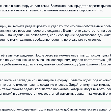
кнопке в окне форума или темы. Возможно, вам придётся зарегистриров
можете начинать темы», «Вы можете голосовать в опросах» и т. п.
ции, вы можете редактировать и удалять только свои собственные сооб
аниченного времени после его создания. Если кто-то уже ответил на со
 них. Эта надпись не появляется, если сообщение редактировал админис
ли не могут удалить сообщение, если на него уже кто-то ответил.
 её в личном разделе. После этого вы можете отметить флажком пункт
писи по умолчанию ко всем вашим сообщениям, сделав соответствующий
нить добавление подписи в отдельных сообщениях, убрав флажок
Присое
ёлкните на закладке или перейдите в форму
Создать опрос
под основно
, то вы не имеете прав на создание опросов. Задайте тему и как миним
ы также можете задать количество вариантов, которые могут выбрать п
тоянным) и возможность пользователей изменять вариант, за который он
истратором конференции. Если вам нужно добавить количество вариант