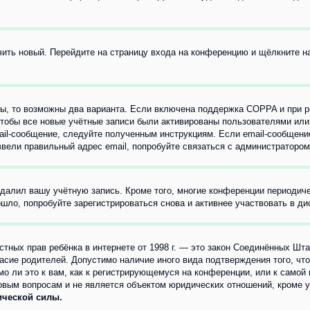
учить новый. Перейдите на страницу входа на конференцию и щёлкните 
ы, то возможны два варианта. Если включена поддержка COPPA и при ре
чтобы все новые учётные записи были активированы пользователями или
ail-сообщение, следуйте полученным инструкциям. Если email-сообщение
ввели правильный адрес email, попробуйте связаться с администратором
удалил вашу учётную запись. Кроме того, многие конференции периоди
ло, попробуйте зарегистрироваться снова и активнее участвовать в ди
 частных прав ребёнка в интернете от 1998 г. — это закон Соединённых 
асие родителей. Допустимо наличие иного вида подтверждения того, чт
о ли это к вам, как к регистрирующемуся на конференции, или к самой
овым вопросам и не является объектом юридических отношений, кроме 
ической силы.