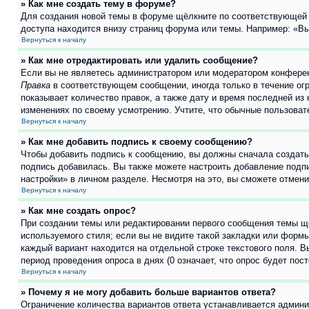
» Как мне создать тему в форуме?
Для создания новой темы в форуме щёлкните по соответствующей 
доступа находится внизу страниц форума или темы. Например: «Вы 
Вернуться к началу
» Как мне отредактировать или удалить сообщение?
Если вы не являетесь администратором или модератором конферен
Правка
в соответствующем сообщении, иногда только в течение огр
показывает количество правок, а также дату и время последней из
изменениях по своему усмотрению. Учтите, что обычные пользовате
Вернуться к началу
» Как мне добавить подпись к своему сообщению?
Чтобы добавить подпись к сообщению, вы должны сначала создать
подпись добавилась. Вы также можете настроить добавление под
настройки» в личном разделе. Несмотря на это, вы сможете отме
Вернуться к началу
» Как мне создать опрос?
При создании темы или редактировании первого сообщения темы щ
используемого стиля; если вы не видите такой закладки или формы
каждый вариант находится на отдельной строке текстового поля. В
период проведения опроса в днях (0 означает, что опрос будет пос
Вернуться к началу
» Почему я не могу добавить больше вариантов ответа?
Ограничение количества вариантов ответа устанавливается админ