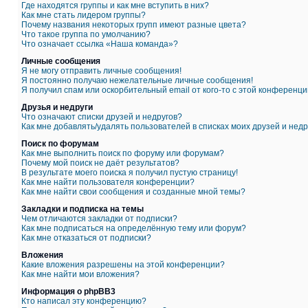
Где находятся группы и как мне вступить в них?
Как мне стать лидером группы?
Почему названия некоторых групп имеют разные цвета?
Что такое группа по умолчанию?
Что означает ссылка «Наша команда»?
Личные сообщения
Я не могу отправить личные сообщения!
Я постоянно получаю нежелательные личные сообщения!
Я получил спам или оскорбительный email от кого-то с этой конференци
Друзья и недруги
Что означают списки друзей и недругов?
Как мне добавлять/удалять пользователей в списках моих друзей и недр
Поиск по форумам
Как мне выполнить поиск по форуму или форумам?
Почему мой поиск не даёт результатов?
В результате моего поиска я получил пустую страницу!
Как мне найти пользователя конференции?
Как мне найти свои сообщения и созданные мной темы?
Закладки и подписка на темы
Чем отличаются закладки от подписки?
Как мне подписаться на определённую тему или форум?
Как мне отказаться от подписки?
Вложения
Какие вложения разрешены на этой конференции?
Как мне найти мои вложения?
Информация о phpBB3
Кто написал эту конференцию?