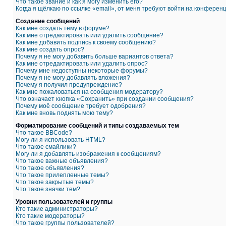
Что такое звание и как я могу изменить его?
Когда я щёлкаю по ссылке «email», от меня требуют войти на конферен
Создание сообщений
Как мне создать тему в форуме?
Как мне отредактировать или удалить сообщение?
Как мне добавить подпись к своему сообщению?
Как мне создать опрос?
Почему я не могу добавить больше вариантов ответа?
Как мне отредактировать или удалить опрос?
Почему мне недоступны некоторые форумы?
Почему я не могу добавлять вложения?
Почему я получил предупреждение?
Как мне пожаловаться на сообщения модератору?
Что означает кнопка «Сохранить» при создании сообщения?
Почему моё сообщение требует одобрения?
Как мне вновь поднять мою тему?
Форматирование сообщений и типы создаваемых тем
Что такое BBCode?
Могу ли я использовать HTML?
Что такое смайлики?
Могу ли я добавлять изображения к сообщениям?
Что такое важные объявления?
Что такое объявления?
Что такое прилепленные темы?
Что такое закрытые темы?
Что такое значки тем?
Уровни пользователей и группы
Кто такие администраторы?
Кто такие модераторы?
Что такое группы пользователей?