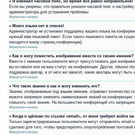
» Я изменил часовой пояс, но время всё равно неправильное!
Если вы уверены, что правильно указали часовой пояс и настройку
администратора для устранения проблемы.
Вернуться к началу
» Моего языка нет в списке!
Администратор не установил поддержку вашего языка на конференц
нужный вам языковой пакет. Если такого языкового пакета не сущ
находится внизу страниц конференции).
Вернуться к началу
» Как я могу поместить изображение вместе со своим именем?
Вместе с именем пользователя могут присутствовать два изображен
вы оставили или на ваш статус на конференции. Другое, обычно бо
поддержка аватар, и от него же зависит, какие аватары могут быт
Вернуться к началу
» Что такое звание и как я могу изменить его?
Звания, отображаемые под вашим именем, отражают количество с
можете напрямую изменять наименования званий на конференции, 
повысить своё звание. На большинстве конференций это запрещено
Вернуться к началу
» Когда я щёлкаю по ссылке «email», от меня требуют войти н
Только зарегистрированные пользователи могут отправлять email-
сделано для того, чтобы предотвратить злоупотребления почтовой
Вернуться к началу