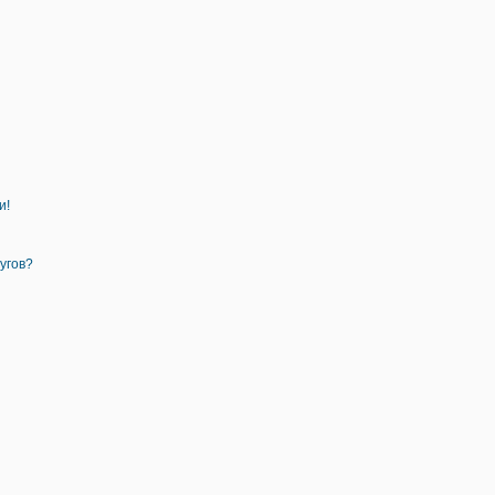
и!
угов?