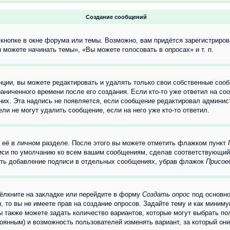
Создание сообщений
кнопке в окне форума или темы. Возможно, вам придётся зарегистриров
можете начинать темы», «Вы можете голосовать в опросах» и т. п.
ции, вы можете редактировать и удалять только свои собственные сооб
аниченного времени после его создания. Если кто-то уже ответил на со
 них. Эта надпись не появляется, если сообщение редактировал админис
ли не могут удалить сообщение, если на него уже кто-то ответил.
 её в личном разделе. После этого вы можете отметить флажком пункт
писи по умолчанию ко всем вашим сообщениям, сделав соответствующий
нить добавление подписи в отдельных сообщениях, убрав флажок
Присое
ёлкните на закладке или перейдите в форму
Создать опрос
под основно
, то вы не имеете прав на создание опросов. Задайте тему и как миним
ы также можете задать количество вариантов, которые могут выбрать п
тоянным) и возможность пользователей изменять вариант, за который он