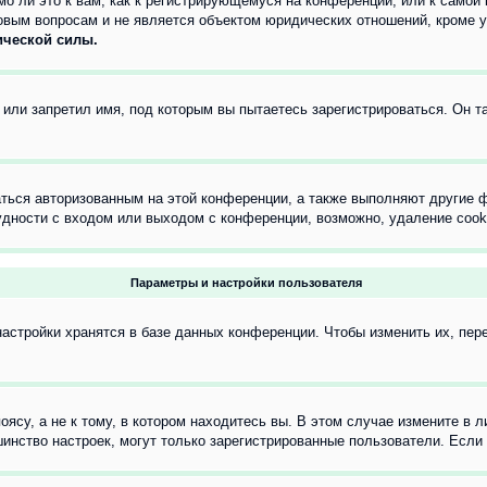
о ли это к вам, как к регистрирующемуся на конференции, или к самой
овым вопросам и не является объектом юридических отношений, кроме 
ической силы.
или запретил имя, под которым вы пытаетесь зарегистрироваться. Он т
аться авторизованным на этой конференции, а также выполняют другие ф
дности с входом или выходом с конференции, возможно, удаление cook
Параметры и настройки пользователя
астройки хранятся в базе данных конференции. Чтобы изменить их, пер
су, а не к тому, в котором находитесь вы. В этом случае измените в ли
льшинство настроек, могут только зарегистрированные пользователи. Есл