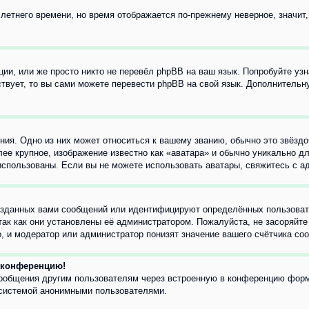
 летнего времени, но время отображается по-прежнему неверное, значит
ии, или же просто никто не перевёл phpBB на ваш язык. Попробуйте узн
ествует, то вы сами можете перевести phpBB на свой язык. Дополнител
ия. Одно из них может относиться к вашему званию, обычно это звёздо
лее крупное, изображение известно как «аватара» и обычно уникально д
ь использованы. Если вы не можете использовать аватары, свяжитесь с
озданных вами сообщений или идентифицируют определённых пользовате
так как они установлены её администратором. Пожалуйста, не засоряйт
, и модератор или администратор понизят значение вашего счётчика со
а конференцию!
сообщения другим пользователям через встроенную в конференцию форм
 системой анонимными пользователями.