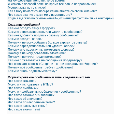
На конференции неправильное время!
Я изменил часовой пояс, но время всё равно неправильное!
Моего языка нет в списке!
Как я могу поместить изображение вместе со своим именем?
Что такое звание и как я могу изменить его?
Когда я щёлкаю по ссылке «email», от меня требуют войти на конферен
Создание сообщений
Как мне создать тему в форуме?
Как мне отредактировать или удалить сообщение?
Как мне добавить подпись к своему сообщению?
Как мне создать опрос?
Почему я не могу добавить больше вариантов ответа?
Как мне отредактировать или удалить опрос?
Почему мне недоступны некоторые форумы?
Почему я не могу добавлять вложения?
Почему я получил предупреждение?
Как мне пожаловаться на сообщения модератору?
Что означает кнопка «Сохранить» при создании сообщения?
Почему моё сообщение требует одобрения?
Как мне вновь поднять мою тему?
Форматирование сообщений и типы создаваемых тем
Что такое BBCode?
Могу ли я использовать HTML?
Что такое смайлики?
Могу ли я добавлять изображения к сообщениям?
Что такое важные объявления?
Что такое объявления?
Что такое прилепленные темы?
Что такое закрытые темы?
Что такое значки тем?