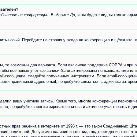
ователей?
ебывание на конференции
. Выберите
Да
, и вы будете видны только адм
учить новый. Перейдите на страницу входа на конференцию и щёлкните 
ы, то возможны два варианта. Если включена поддержка COPPA и при ре
чтобы все новые учётные записи были активированы пользователями или
ail-сообщение, следуйте полученным инструкциям. Если email-сообщение
ввели правильный адрес email, попробуйте связаться с администратором
удалил вашу учётную запись. Кроме того, многие конференции периоди
ло, попробуйте зарегистрироваться снова и активнее участвовать в ди
 частных прав ребёнка в интернете от 1998 г. — это закон Соединённых 
асие родителей. Допустимо наличие иного вида подтверждения того, чт