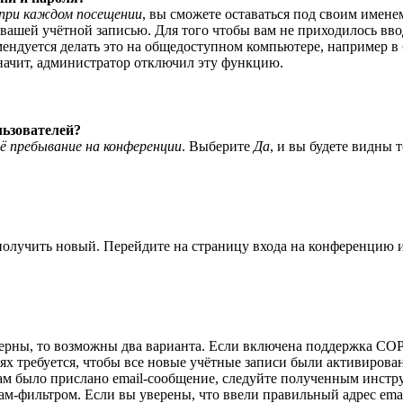
при каждом посещении
, вы сможете оставаться под своим имене
я вашей учётной записью. Для того чтобы вам не приходилось вв
ндуется делать это на общедоступном компьютере, например в би
значит, администратор отключил эту функцию.
льзователей?
ё пребывание на конференции
. Выберите
Да
, и вы будете видны 
 получить новый. Перейдите на страницу входа на конференцию
верны, то возможны два варианта. Если включена поддержка COPP
 требуется, чтобы все новые учётные записи были активирован
ам было прислано email-сообщение, следуйте полученным инстру
ам-фильтром. Если вы уверены, что ввели правильный адрес emai